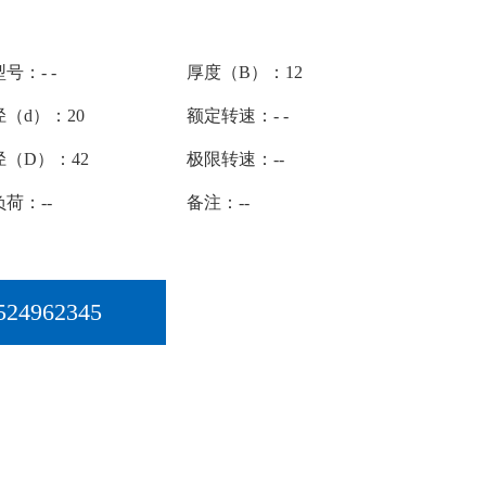
号：- -
厚度（B）：12
（d）：20
额定转速：- -
径（D）：42
极限转速：--
荷：--
备注：--
524962345