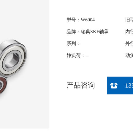
型号：W6004
旧型
品牌：瑞典SKF轴承
内径
系列：
外
静负荷：--
动负
产品咨询
13