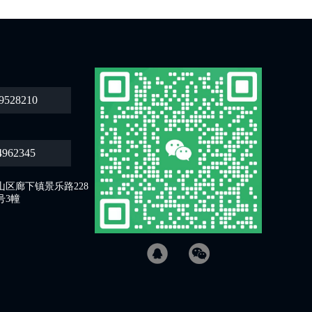
9528210
4962345
区廊下镇景乐路228
号3幢