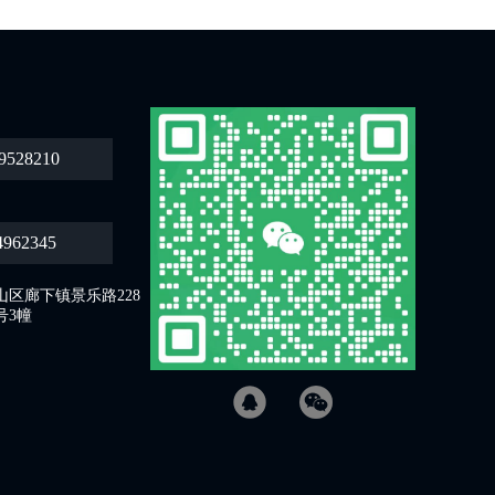
9528210
4962345
区廊下镇景乐路228
号3幢