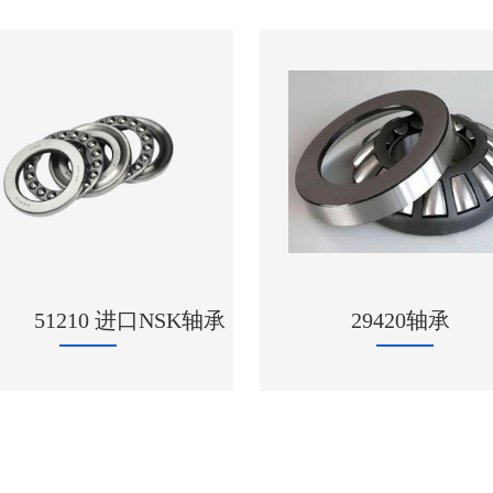
6317/C3 深
29420轴承
上海FAG轴