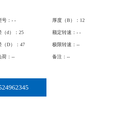
号：- -
厚度（B）：12
（d）：25
额定转速：- -
径（D）：47
极限转速：--
荷：--
备注：--
524962345