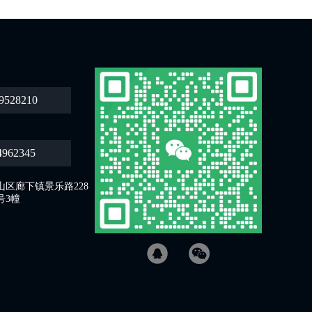
9528210
4962345
区廊下镇景乐路228
号3幢