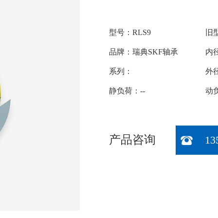
型号：RLS9
旧型
品牌：瑞典SKF轴承
内径
系列：
外径
静负荷：--
动负
产品咨询
13