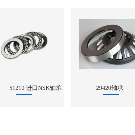
6317/C3 深
29420轴承
上海FAG轴